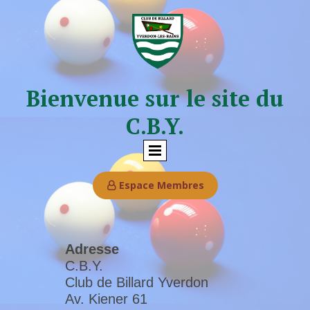
Bienvenue sur le site du
C.B.Y.
Espace Membres

Adresse
C.B.Y.
Club de Billard Yverdon
Av. Kiener 61